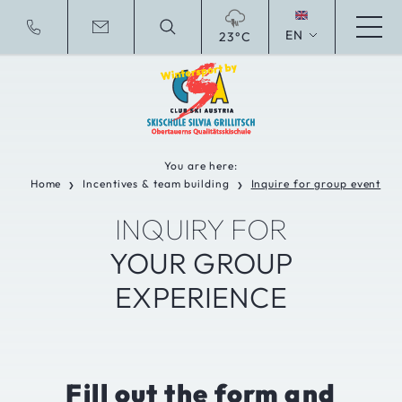
EN
23°C
Deutsche Website
You are here:
Home
Incentives & team building
Inquire for group event
❯
❯
INQUIRY FOR
YOUR GROUP
EXPERIENCE
Fill out the form and