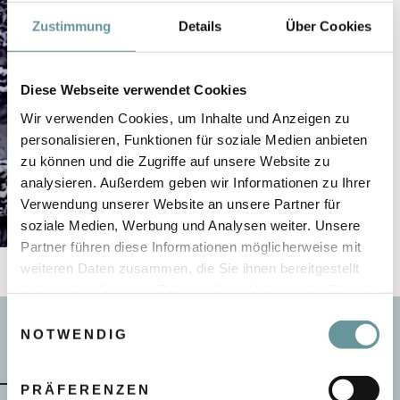
Zustimmung
Details
Über Cookies
Diese Webseite verwendet Cookies
Wir verwenden Cookies, um Inhalte und Anzeigen zu
personalisieren, Funktionen für soziale Medien anbieten
zu können und die Zugriffe auf unsere Website zu
analysieren. Außerdem geben wir Informationen zu Ihrer
Verwendung unserer Website an unsere Partner für
soziale Medien, Werbung und Analysen weiter. Unsere
Partner führen diese Informationen möglicherweise mit
weiteren Daten zusammen, die Sie ihnen bereitgestellt
haben oder die sie im Rahmen Ihrer Nutzung der Dienste
gesammelt haben.
E
NOTWENDIG
i
n
Gut zu wissen
w
PRÄFERENZEN