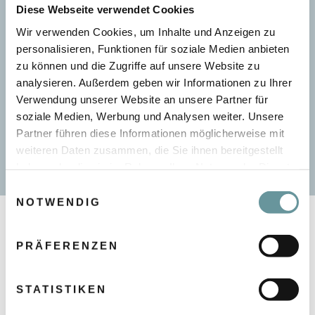
Warm-up-Übungen
Diese Webseite verwendet Cookies
Eisklettern je nach Können für Anfänger
Wir verwenden Cookies, um Inhalte und Anzeigen zu
oder Fortgeschrittene
personalisieren, Funktionen für soziale Medien anbieten
zu können und die Zugriffe auf unsere Website zu
analysieren. Außerdem geben wir Informationen zu Ihrer
Verwendung unserer Website an unsere Partner für
Eisklettern buchen
soziale Medien, Werbung und Analysen weiter. Unsere
Partner führen diese Informationen möglicherweise mit
weiteren Daten zusammen, die Sie ihnen bereitgestellt
haben oder die sie im Rahmen Ihrer Nutzung der Dienste
gesammelt haben.
E
NOTWENDIG
i
Also...
n
w
PRÄFERENZEN
i
l
l
STATISTIKEN
i
WARUM CSA SKISCHULE SILVIA