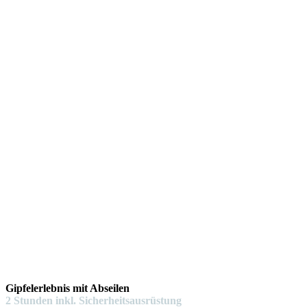
Gipfelerlebnis mit Abseilen
2 Stunden inkl. Sicherheitsausrüstung